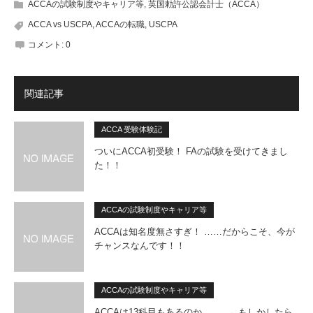
ACCAの試験制度やキャリア等
,
英国勅許公認会計士（ACCA）
ACCA vs USCPA
,
ACCAの転職
,
USCPA
コメント:
0
関連記事
ACCA 受験体験記
ついにACCA初受験！ FAの試験を受けてきまし
た！！
ACCAの試験制度やキャリア等
ACCAは知名度無さすぎ！ ……だからこそ、今が
チャンスなんです！！
ACCAの試験制度やキャリア等
ACCAは13科目もあるのか……。←もしかしたら