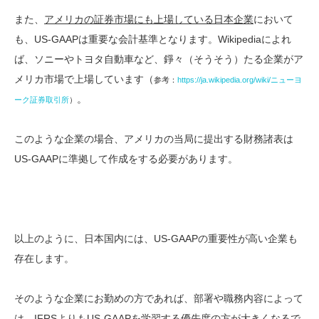
また、
アメリカの証券市場にも上場している日本企業
において
も、US-GAAPは重要な会計基準となります。Wikipediaによれ
ば、ソニーやトヨタ自動車など、錚々（そうそう）たる企業がア
メリカ市場で上場しています（
参考：
https://ja.wikipedia.org/wiki/ニューヨ
。
ーク証券取引所
）
このような企業の場合、アメリカの当局に提出する財務諸表は
US-GAAPに準拠して作成をする必要があります。
以上のように、日本国内には、US-GAAPの重要性が高い企業も
存在します。
そのような企業にお勤めの方であれば、部署や職務内容によって
は、IFRSよりもUS-GAAPを学習する優先度の方が大きくなるで