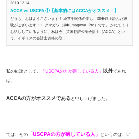
2019.12.14
ACCA vs USCPA ①【基本的にはACCAがオススメ！】
どうも、おはようございます！ 経営学関係の本も、30冊以上読んだ経
験がございます！！ クマガワ（@Kumagawa_Pro）です。 かねてより
お話ししているように、私は今、英国勅許公認会計士（ACCA）とい
う、イギリスの会計士資格の取...
以外
私の結論として、
「USCPAの方が適している人」
であれ
ば、
ACCA
の方がオススメである
と申し上げました。
「USCPAの方が適している人」
では、その
というのは、い