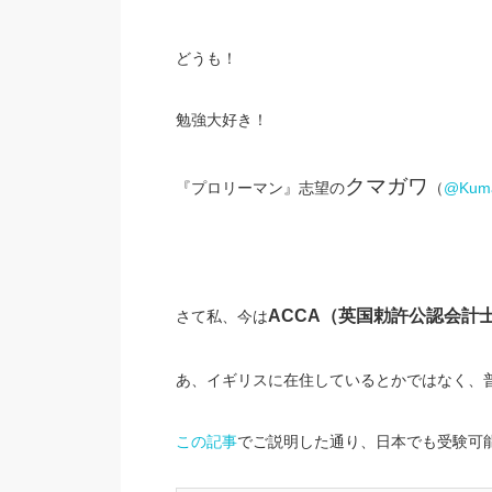
どうも！
勉強大好き！
クマガワ
『プロリーマン』志望の
（
@Kuma
ACCA
（英国勅許公認会計
さて私、今は
あ、イギリスに在住しているとかではなく、
この記事
でご説明した通り、日本でも受験可