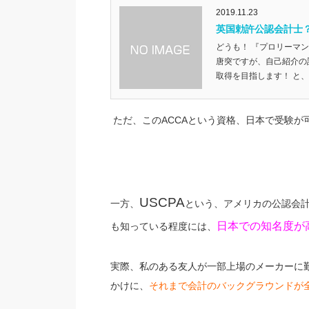
2019.11.23
英国勅許公認会計士？
どうも！ 『プロリーマン』
唐突ですが、自己紹介の
取得を目指します！ と、お
ただ、この
ACCA
という資格、日本で受験が
USCPA
一方、
という、アメリカの公認会計
日本での知名度が
も知っている程度には、
実際、私のある友人が一部上場のメーカーに
かけに、
それまで会計のバックグラウンドが