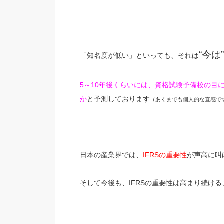
“今は”
「知名度が低い」といっても、それは
5
～
10
年後くらいには、資格試験予備校の目
か
と予測しております
（あくまでも個人的な直感で
日本の産業界では、
IFRS
の重要性
が声高に叫
そして今後も、
IFRS
の重要性は高まり続ける