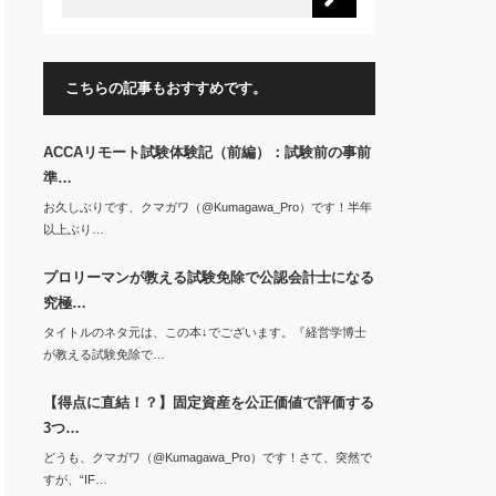
こちらの記事もおすすめです。
ACCAリモート試験体験記（前編）：試験前の事前
準…
お久しぶりです、クマガワ（@Kumagawa_Pro）です！半年
以上ぶり…
プロリーマンが教える試験免除で公認会計士になる
究極…
タイトルのネタ元は、この本↓でございます。『経営学博士
が教える試験免除で…
【得点に直結！？】固定資産を公正価値で評価する
3つ…
どうも、クマガワ（@Kumagawa_Pro）です！さて、突然で
すが、“IF…