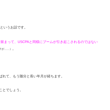
というお話です。
に留まって、
USCPA
と同様にブームが引き起こされるのではない
。
すが……）
ばれて、もう随分と長い年月が経ちます。
ことでしょう。