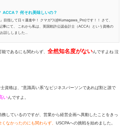
 ACCA？ 何それ美味しいの？
目指して日々邁進中！ クマガワ(@Kumagawa_Pro)です！！ さて、
記事にて、 これから私は、英国勅許公認会計士（ACCA）という資格の
話ししました...
全然知名度がない
可能であるにも関わらず、
んですよね 泣
士資格は、“意識高い系”なビジネスパーソンであれば割と誰で
高い
んですよ。
勤務しているのですが、営業から経営企画へ異動したことをきっ
全くなかったのにも関わらず、
USCPA
への挑戦を始めました。