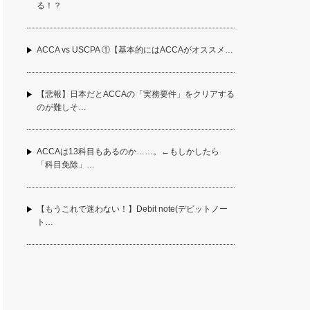
る！？
ACCA vs USCPA ①【基本的にはACCAがオススメ…
【悲報】日本だとACCAの「実務要件」をクリアする
のが難しそ…
ACCAは13科目もあるのか……。←もしかしたら
「科目免除」…
【もうこれで迷わない！】Debit note(デビットノー
ト…