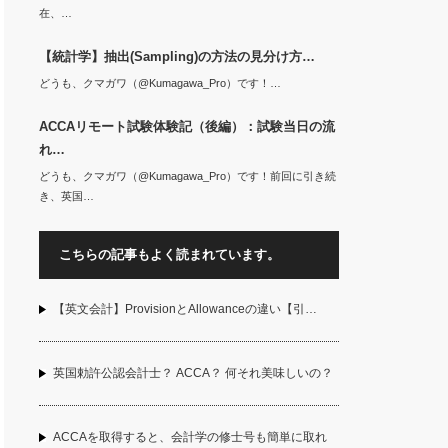
在、…
【統計学】抽出(Sampling)の方法の見分け方…
どうも、クマガワ（@Kumagawa_Pro）です！…
ACCAリモート試験体験記（後編）：試験当日の流
れ…
どうも、クマガワ（@Kumagawa_Pro）です！前回に引き続
き、英国…
こちらの記事もよく読まれています。
【英文会計】ProvisionとAllowanceの違い【引…
英国勅許公認会計士？ ACCA？ 何それ美味しいの？
ACCAを取得すると、会計学の修士号も簡単に取れ