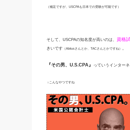
（補足ですが、
USCPA
も日本での受験が可能です）
資格
そして、
USCPA
の知名度が高いのは、
きいです
。
（
Abitus
さんとか、
TAC
さんとかですね）
『その男、
U.S.CPA
』
っていうインターネ
↓こんなやつですね