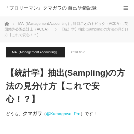
『プロリーマン』クマガワの 自己研鑽記録
ホーム
MA（Management Accounting）
,
科目ごとのトピック（ACCA）
,
英
国勅許公認会計士（ACCA）
【統計学】抽出(Sampling)の方法の見分け
方【これで安心！？】
MA（Management Accounting）
2020.05.6
【統計学】抽出(Sampling)の方
法の見分け方【これで安
心！？】
クマガワ
どうも、
（
@Kumagawa_Pro
）です！