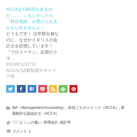
ACCAは13科目もあるの
か……。←もしかしたら
「科目免除」が受けられる
かもしれませんよ！
どうもです！ 法学部出身な
のに、なぜかイギリスの会
計士を目指しています！
『プロリーマン』志望のク
マ…
2019年12月7日
ACCAの試験制度やキャリ
ア等
MA（Management Accounting）
,
科目ごとのトピック（ACCA）
,
英
国勅許公認会計士（ACCA）
〇〇と△△の違い
,
管理会計
,
統計学
コメント:
1