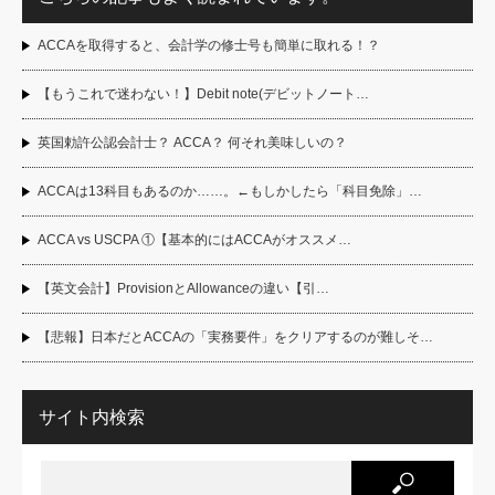
ACCAを取得すると、会計学の修士号も簡単に取れる！？
【もうこれで迷わない！】Debit note(デビットノート…
英国勅許公認会計士？ ACCA？ 何それ美味しいの？
ACCAは13科目もあるのか……。←もしかしたら「科目免除」…
ACCA vs USCPA ①【基本的にはACCAがオススメ…
【英文会計】ProvisionとAllowanceの違い【引…
【悲報】日本だとACCAの「実務要件」をクリアするのが難しそ…
サイト内検索