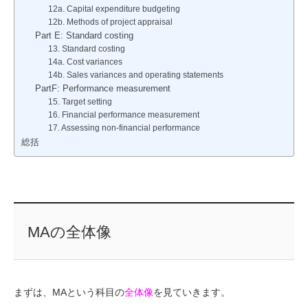
12a. Capital expenditure budgeting
12b. Methods of project appraisal
Part E: Standard costing
13. Standard costing
14a. Cost variances
14b. Sales variances and operating statements
PartF: Performance measurement
15. Target setting
16. Financial performance measurement
17. Assessing non-financial performance
総括
MAの全体像
まずは、MAという科目の
全体像
を見ていきます。