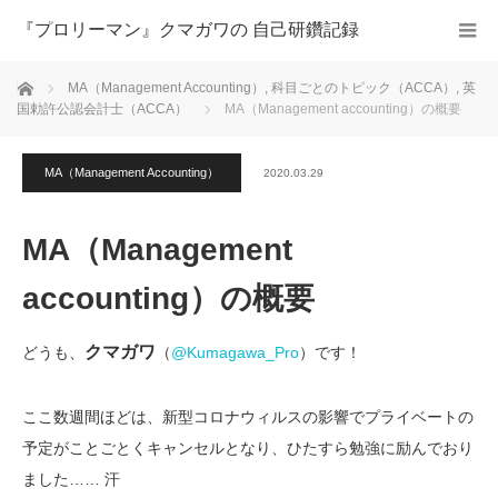
『プロリーマン』クマガワの 自己研鑽記録
ホーム
MA（Management Accounting）
,
科目ごとのトピック（ACCA）
,
英
国勅許公認会計士（ACCA）
MA（Management accounting）の概要
MA（Management Accounting）
2020.03.29
MA（Management
accounting）の概要
クマガワ
どうも、
（
@Kumagawa_Pro
）です！
ここ数週間ほどは、新型コロナウィルスの影響でプライベートの
予定がことごとくキャンセルとなり、ひたすら勉強に励んでおり
ました…… 汗