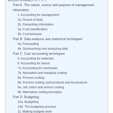
Part A: The nature, source and purpose of management
information
1. Accounting for management
2a. Source of data
2b. Presenting information
3a. Cost classification
3b. Cost behavior
Part B: Data analysis and statistical techniques
4a. Forecasting
4b. Summarising and analyzing data
Part C: Cost accounting techniques
5. Accounting for materials
6. Accounting for labour
7a. Accounting for overheads
7b. Absorption and marginal costing
8a. Process costing
8b. Process costing, joint products and by-products
9a. Job, batch and service costing
9b. Alternative costing principles
Part D: Budgeting
10a. Budgeting
10b. The budgetary process
11. Making budgets work