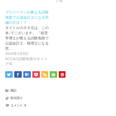
ア等
プロリーマンが教える試験
免除で公認会計士になる究
極の方法！？
タイトルのネタ元は、この
本↓でございます。 『経営
学博士が教える試験免除で
公認会計士・税理士になる
究…
2020年2月9日
ACCAの試験制度やキャリ
ア等
雑記
自分語り
コメント:
0