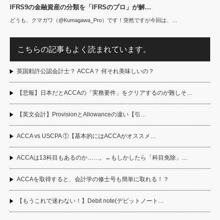
IFRS9の金融資産の分類を「IFRSのプロ」が解…
どうも、クマガワ（@Kumagawa_Pro）です！突然ですが今回は、…
こちらの記事もよく読まれています。
英国勅許公認会計士？ ACCA？ 何それ美味しいの？
【悲報】日本だとACCAの「実務要件」をクリアするのが難しそ…
【英文会計】ProvisionとAllowanceの違い【引…
ACCA vs USCPA ①【基本的にはACCAがオススメ…
ACCAは13科目もあるのか……。←もしかしたら「科目免除」…
ACCAを取得すると、会計学の修士号も簡単に取れる！？
【もうこれで迷わない！】Debit note(デビットノート…