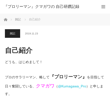
『プロリーマン』クマガワの 自己研鑽記録
ホーム
雑記
自己紹介
雑記
2019.11.23
自己紹介
どうも、はじめまして！
『プロリーマン』
プロのサラリーマン、略して
を目指して
クマガワ
日々奮闘している、
（
@Kumagawa_Pro
）と申しま
す。