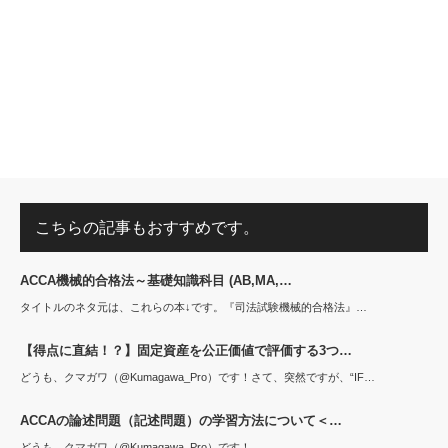
こちらの記事もおすすめです。
ACCA機械的合格法～基礎知識科目 (AB,MA,…
タイトルのネタ元は、これらの本↓です。『司法試験機械的合格法』…
【得点に直結！？】固定資産を公正価値で評価する3つ…
どうも、クマガワ（@Kumagawa_Pro）です！さて、突然ですが、“IF…
ACCAの論述問題（記述問題）の学習方法について＜…
どうも、クマガワ（@Kumagawa_Pro）です！…