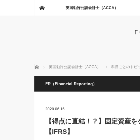
ホーム
英国勅許公認会計士（ACCA）
『
ホーム
英国勅許公認会計士（ACCA）
科目ごとのトピッ
FR（Financial Reporting）
2020.06.16
【得点に直結！？】固定資産を
【IFRS】