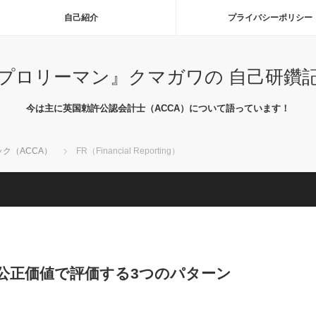
自己紹介
プライバシーポリシー
プロリーマン』クマガワの 自己研鑽
今は主に英国勅許公認会計士（ACCA）について語っています！
ク（ACCA）
FR（Financial Reporting）
公正価値で評価する3つのパターン