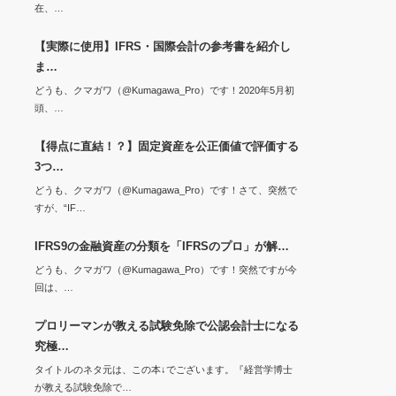
在、…
【実際に使用】IFRS・国際会計の参考書を紹介し
ま…
どうも、クマガワ（@Kumagawa_Pro）です！2020年5月初
頭、…
【得点に直結！？】固定資産を公正価値で評価する
3つ…
どうも、クマガワ（@Kumagawa_Pro）です！さて、突然で
すが、“IF…
IFRS9の金融資産の分類を「IFRSのプロ」が解…
どうも、クマガワ（@Kumagawa_Pro）です！突然ですが今
回は、…
プロリーマンが教える試験免除で公認会計士になる
究極…
タイトルのネタ元は、この本↓でございます。『経営学博士
が教える試験免除で…