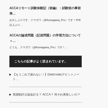
ACCAリモート試験体験記（前編）：試験前の事前
準…
お久しぶりです、クマガワ（@Kumagawa_Pro）です！半年
以上ぶり…
ACCAの論述問題（記述問題）の学習方法について
＜…
どうも、クマガワ（@Kumagawa_Pro）です！…
こちらの記事がよく読まれています。
【もうこれで迷わない！】Debit note(デビットノー
ト…
英国勅許公認会計士？ ACCA？ 何それ美味しいの？