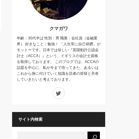
クマガワ
年齢：30代半ば 性別：男 職業：会社員（金融業
界） 好きなこと：勉強！ 「人生常に自己研鑽」が
モットーです。日本では珍しい『英国勅許公認会
計士（ACCA）』という、イギリスの会計士資格
を取得しております。 このブログでは、ACCAの
話題を中心に、私が今まで培ってきた、あるいは
これから身に付けていく知識を読者の皆様と共有
していきたいと考えております。
Twitter
サイト内検索