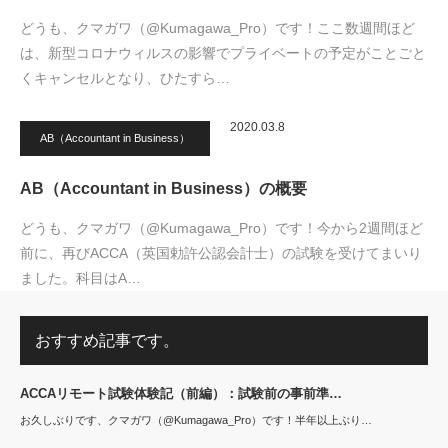
どうも、クマガワ（@Kumagawa_Pro）です！ここ数週間ほど
は、新型コロナウィルスの影響でプライベートの予定がことごと
くキャンセルとなり、ひたすら…
2020.03.8
AB（Accountant in Business）
AB（Accountant in Business）の概要
どうも、クマガワ（@Kumagawa_Pro）です！今から2週間ほど
前に、再びACCA（英国勅許公認会計士）の試験を受けてまいり
ました。科目はA…
おすすめ記事です。
ACCAリモート試験体験記（前編）：試験前の事前準…
お久しぶりです、クマガワ（@Kumagawa_Pro）です！半年以上ぶり…