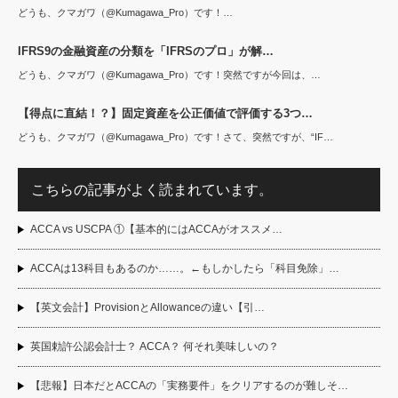
どうも、クマガワ（@Kumagawa_Pro）です！…
IFRS9の金融資産の分類を「IFRSのプロ」が解…
どうも、クマガワ（@Kumagawa_Pro）です！突然ですが今回は、…
【得点に直結！？】固定資産を公正価値で評価する3つ…
どうも、クマガワ（@Kumagawa_Pro）です！さて、突然ですが、“IF…
こちらの記事がよく読まれています。
ACCA vs USCPA ①【基本的にはACCAがオススメ…
ACCAは13科目もあるのか……。←もしかしたら「科目免除」…
【英文会計】ProvisionとAllowanceの違い【引…
英国勅許公認会計士？ ACCA？ 何それ美味しいの？
【悲報】日本だとACCAの「実務要件」をクリアするのが難しそ…