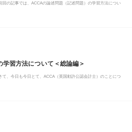
す！前回の記事では、ACCAの論述問題（記述問題）の学習方法につい
）の学習方法について＜総論編＞
す！さて、今日も今日とて、ACCA（英国勅許公認会計士）のことにつ