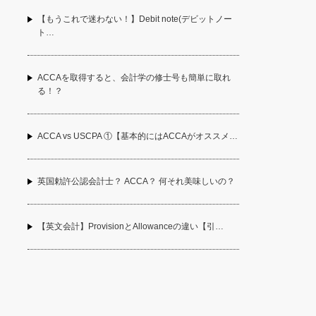
【もうこれで迷わない！】Debit note(デビットノー
ト…
ACCAを取得すると、会計学の修士号も簡単に取れ
る！？
ACCA vs USCPA ①【基本的にはACCAがオススメ…
英国勅許公認会計士？ ACCA？ 何それ美味しいの？
【英文会計】ProvisionとAllowanceの違い【引…