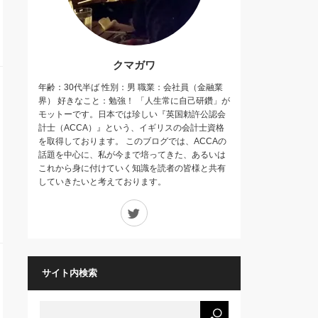
クマガワ
年齢：30代半ば 性別：男 職業：会社員（金融業
界） 好きなこと：勉強！ 「人生常に自己研鑽」が
モットーです。日本では珍しい『英国勅許公認会
計士（ACCA）』という、イギリスの会計士資格
を取得しております。 このブログでは、ACCAの
話題を中心に、私が今まで培ってきた、あるいは
これから身に付けていく知識を読者の皆様と共有
していきたいと考えております。
Twitter
サイト内検索