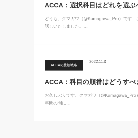
ACCA：選択科目はどれを選
どうも、クマガワ（@Kumagawa_Pro）で
話しいたしました。…
2022.11.3
ACCAの受験戦略
ACCA：科目の順番はどうす
お久しぶりです、クマガワ（@Kumagawa_P
年間の間に…