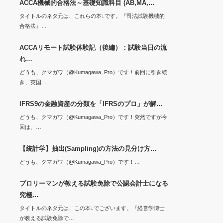
ACCA機械的合格法～基礎知識科目 (AB,MA,…
タイトルのネタ元は、これらの本↓です。『司法試験機械的
合格法』…
ACCAリモート試験体験記（後編）：試験当日の流
れ…
どうも、クマガワ（@Kumagawa_Pro）です！前回に引き続
き、英国…
IFRS9の金融資産の分類を「IFRSのプロ」が解…
どうも、クマガワ（@Kumagawa_Pro）です！突然ですが今
回は、…
【統計学】抽出(Sampling)の方法の見分け方…
どうも、クマガワ（@Kumagawa_Pro）です！…
プロリーマンが教える試験免除で公認会計士になる
究極…
タイトルのネタ元は、この本↓でございます。『経営学博士
が教える試験免除で…