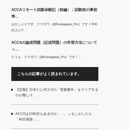
ACCAリモート試験体験記（前編）：試験前の事前
準…
お久しぶりです、クマガワ（@Kumagawa_Pro）です！半年
以上ぶり…
ACCAの論述問題（記述問題）の学習方法について
＜…
どうも、クマガワ（@Kumagawa_Pro）です！…
こちらの記事がよく読まれています。
【悲報】日本だとACCAの「実務要件」をクリアする
のが難しそ…
ACCAは13科目もあるのか……。←もしかしたら
「科目免除」…