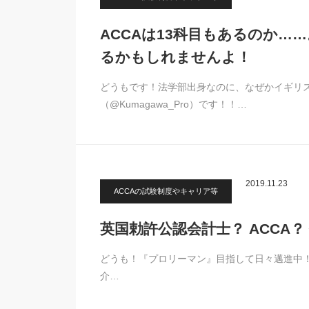
ACCAは13科目もあるのか
るかもしれませんよ！
どうもです！法学部出身なのに、なぜかイギリ
（@Kumagawa_Pro）です！！…
2019.11.23
ACCAの試験制度やキャリア等
英国勅許公認会計士？ ACCA
どうも！『プロリーマン』目指して日々邁進中！クマ
介…