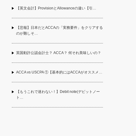
【英文会計】ProvisionとAllowanceの違い【引…
【悲報】日本だとACCAの「実務要件」をクリアする
のが難しそ…
英国勅許公認会計士？ ACCA？ 何それ美味しいの？
ACCA vs USCPA ①【基本的にはACCAがオススメ…
【もうこれで迷わない！】Debit note(デビットノー
ト…