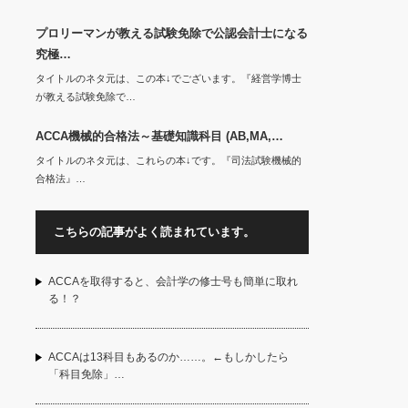
プロリーマンが教える試験免除で公認会計士になる
究極…
タイトルのネタ元は、この本↓でございます。『経営学博士
が教える試験免除で…
ACCA機械的合格法～基礎知識科目 (AB,MA,…
タイトルのネタ元は、これらの本↓です。『司法試験機械的
合格法』…
こちらの記事がよく読まれています。
ACCAを取得すると、会計学の修士号も簡単に取れ
る！？
ACCAは13科目もあるのか……。←もしかしたら
「科目免除」…