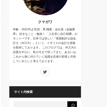
クマガワ
年齢：30代半ば 性別：男 職業：会社員（金融業
界） 好きなこと：勉強！ 「人生常に自己研鑽」が
モットーです。日本では珍しい『英国勅許公認会
計士（ACCA）』という、イギリスの会計士資格
を取得しております。 このブログでは、ACCAの
話題を中心に、私が今まで培ってきた、あるいは
これから身に付けていく知識を読者の皆様と共有
していきたいと考えております。
Twitter
サイト内検索