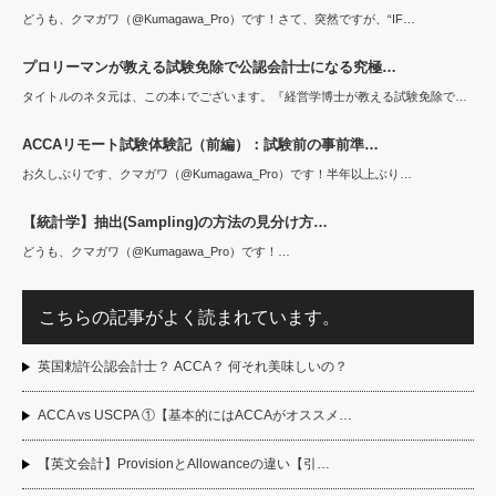
どうも、クマガワ（@Kumagawa_Pro）です！さて、突然ですが、“IF…
プロリーマンが教える試験免除で公認会計士になる究極…
タイトルのネタ元は、この本↓でございます。『経営学博士が教える試験免除で…
ACCAリモート試験体験記（前編）：試験前の事前準…
お久しぶりです、クマガワ（@Kumagawa_Pro）です！半年以上ぶり…
【統計学】抽出(Sampling)の方法の見分け方…
どうも、クマガワ（@Kumagawa_Pro）です！…
こちらの記事がよく読まれています。
英国勅許公認会計士？ ACCA？ 何それ美味しいの？
ACCA vs USCPA ①【基本的にはACCAがオススメ…
【英文会計】ProvisionとAllowanceの違い【引…